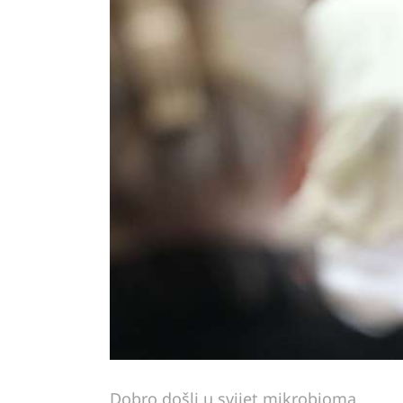
Dobro došli u svijet mikrobioma