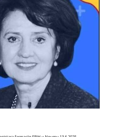
agistara farmacije FBiH u Neumu 13.6.2025 .