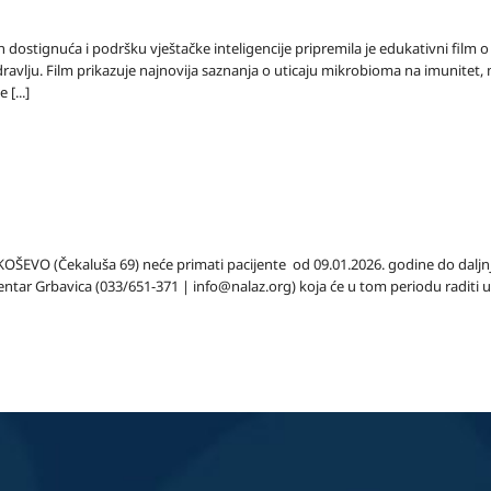
 dostignuća i podršku vještačke inteligencije pripremila je edukativni film
avlju. Film prikazuje najnovija saznanja o uticaju mikrobioma na imunitet,
[...]
ca KOŠEVO (Čekaluša 69) neće primati pacijente od 09.01.2026. godine do dalj
ntar Grbavica (033/651-371 | info@nalaz.org) koja će u tom periodu raditi