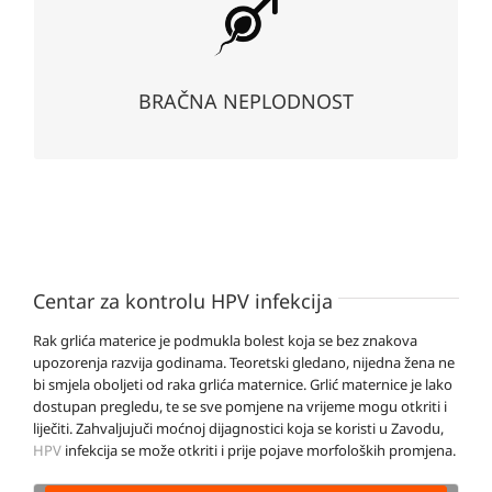
Prema definiciji Svjetske zdravstvene organizacije
„neplodnost je bolest reproduktivnog sistema definisana
kao izostanak kliničke trudnoće nakon 12 ili više mjeseci
redovnih, nezaštićenih, spolnih odnosa”.
BRAČNA NEPLODNOST
Centar za kontrolu HPV infekcija
Rak grlića materice je podmukla bolest koja se bez znakova
upozorenja razvija godinama. Teoretski gledano, nijedna žena ne
bi smjela oboljeti od raka grlića maternice. Grlić maternice je lako
dostupan pregledu, te se sve pomjene na vrijeme mogu otkriti i
liječiti. Zahvaljujuči moćnoj dijagnostici koja se koristi u Zavodu,
HPV
infekcija se može otkriti i prije pojave morfoloških promjena.