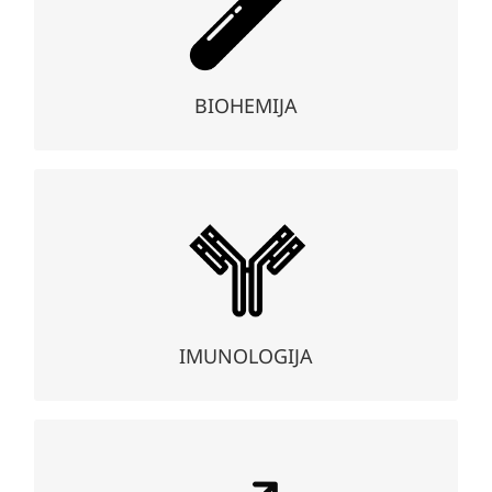
Biohemijskim pregledom krnog seruma, likvora i urina, te
hematološkim pregledom krvnih ćelija, otkrivaju se brojni
poremećaji u radu pojedinih organa, tkiva i ćelija.
BIOHEMIJA
Imunologija
Imunološki pregledi su usmjereni na ispitivanje
odbrambenih sposobnosti organizma, kao i na
dokazivanje različitih bolesti imunog sistema, kao što su
alergijske i autoimune bolesti i intolerancija na hranu.
IMUNOLOGIJA
Bračna neplodnost