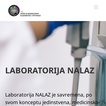
Skip
to
content
LABORATORIJA NALAZ
Laboratorija NALAZ je savremena, po
svom konceptu jedinstvena, medicinsko-