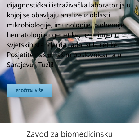
dijagnostička i istraživačka laboratorija u
kojoj se obavljaju analize iz oblasti
mikrobiologije, imunologije, biohemije,
hematologije i genetike, uz primjenu
svjetskih standarda rada, stila i etike.
Posjetite nas u našim poslovnicama u
Sarajevu i Tuzli!
PROČITAJ VIŠE
Zavod za biomedicinsku