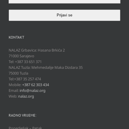
Prijavi se
KONTAKT
NALAZ Grbavica: Hasana Brkića 2
71000 Sarajevo
Tel: +387 33 651 371
NALAZ Tuzla: Mehmedalije Maka Dizdara 35
75000 Tuzla
Tel:+387 35 257 474
Mobile:
+387 62 303 434
Email:
info@nalaz.org
Web:
nalaz.org
RADNO VRIJEME:
Ponedjeljak – Petak