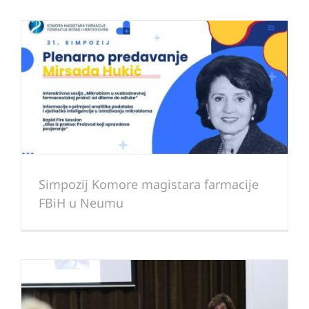
Simpozij Komore magistara farmacije
FBiH u Neumu