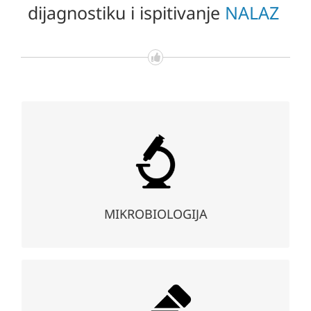
dijagnostiku i ispitivanje
NALAZ
Mikrobiologija
Koristeći se najsavremenijim mikrobiološkim metodama
tačno i brzo otkrivamo i identifikujemo uzročnika bolesti,
vršimo analizu njegovih osobina, uključujući osjetljivosti
na antibiotike, te dajemo preporuku za dalje liječenje.
MIKROBIOLOGIJA
Biohemija