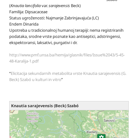
(
Knautia lancifolia
var.
sarajevensis
Beck)
Familija: Dipsacaceae
Status ugroženosti: Najmanje Zabrinjavajuća (LC)
Endem Dinarida
Upotreba u tradicionalnoj humanoj terapiji: nema registriranih
podataka, srodne vrste poznate kao antiseptici, adstringensi,
ekspektoransi, laksativi, purgativi i dr.
http://www.pmf.unsa.ba/hemija/glasnik/files/Issue%2043/5-45-
48-Karalija-1.pdf
“
Elicitacija sekundarnih metabolita vrste Knautia sarajevensis (G.
Beck) Szabó u kulturi in vitro
”
Knautia sarajevensis (Beck) Szabó
loading map - please wait...