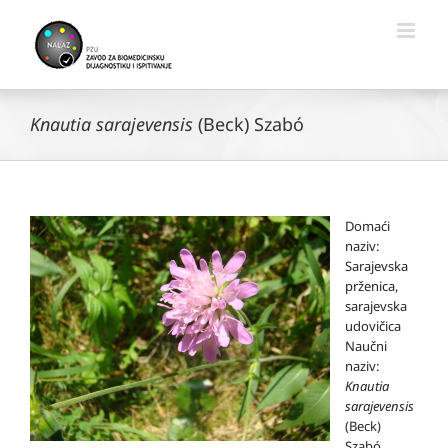
Skip
to
content
Knautia sarajevensis
(Beck) Szabó
Domaći
naziv:
Sarajevska
prženica,
sarajevska
udovičica
Naučni
naziv:
Knautia
sarajevensis
(Beck)
Szabó