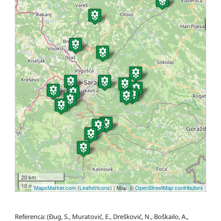
20 km
10 mi
MapsMarker.com
(
Leaflet
/
icons
) | Map: ©
OpenStreetMap contributors
Referenca: (Đug, S., Muratović, E., Drešković, N., Boškailo, A.,