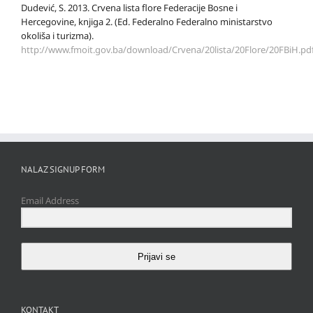
Dudević, S. 2013. Crvena lista flore Federacije Bosne i
Hercegovine, knjiga 2. (Ed. Federalno Federalno ministarstvo
okoliša i turizma).
http://www.fmoit.gov.ba/download/Crvena/20lista/20Flore/20FBiH.pd
NALAZ SIGNUP FORM
Email Address
Prijavi se
KONTAKT