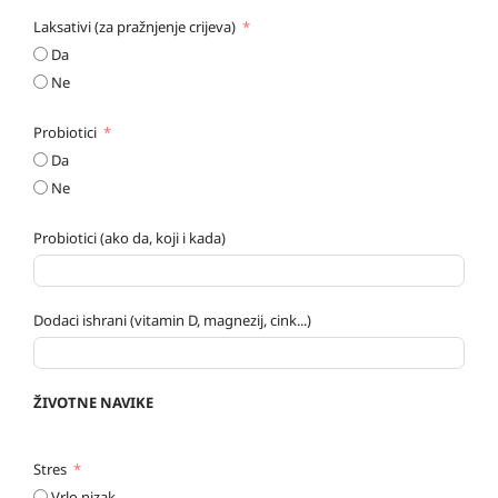
Laksativi (za pražnjenje crijeva)
Da
Ne
Probiotici
Da
Ne
Probiotici (ako da, koji i kada)
Dodaci ishrani (vitamin D, magnezij, cink...)
ŽIVOTNE NAVIKE
Stres
Vrlo nizak