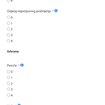
4
Osjećaj nepotpunog pražnjenja
0
1
2
3
4
Ishrana
Povrće
0
1
2
3
4