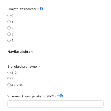
Umjetni zaslađivači
0
1
2
3
4
Navike u ishrani
Broj obroka dnevno
1–2
3
4 ili više
Vrijeme u kojem jedete: od (0-24)