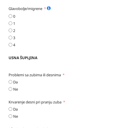
Glavobolje/migrene
0
1
2
3
4
USNA ŠUPLJINA
Problemi sa zubima ili desnima
Da
Ne
Krvarenje desni pri pranju zuba
Da
Ne