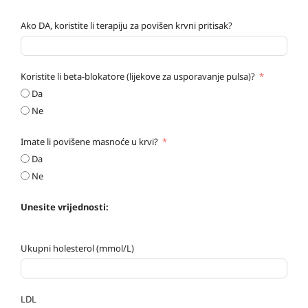
Ako DA, koristite li terapiju za povišen krvni pritisak?
Koristite li beta-blokatore (lijekove za usporavanje pulsa)?
Da
Ne
Imate li povišene masnoće u krvi?
Da
Ne
Unesite vrijednosti:
Ukupni holesterol (mmol/L)
LDL