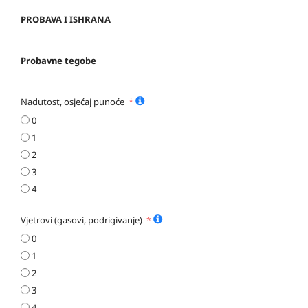
PROBAVA I ISHRANA
Probavne tegobe
Nadutost, osjećaj punoće
0
1
2
3
4
Vjetrovi (gasovi, podrigivanje)
0
1
2
3
4