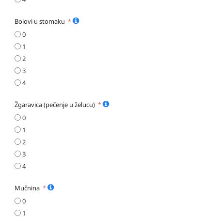
Bolovi u stomaku
0
1
2
3
4
Žgaravica (pečenje u želucu)
0
1
2
3
4
Mučnina
0
1