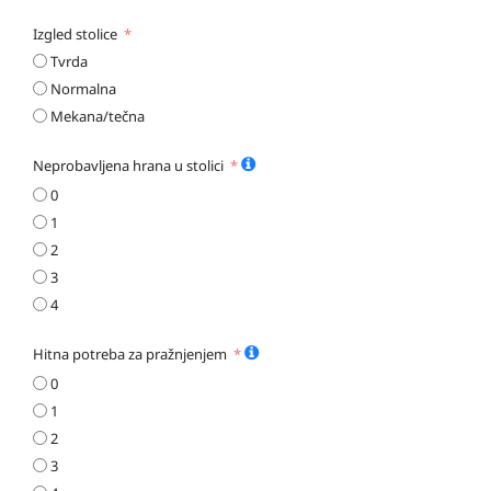
Izgled stolice
Tvrda
Normalna
Mekana/tečna
Neprobavljena hrana u stolici
0
1
2
3
4
Hitna potreba za pražnjenjem
0
1
2
3