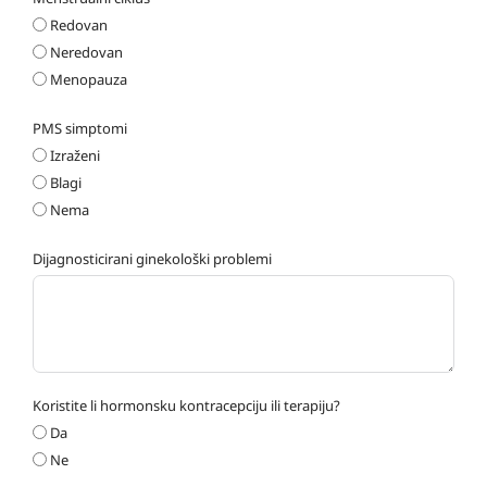
Redovan
Neredovan
Menopauza
PMS simptomi
Izraženi
Blagi
Nema
Dijagnosticirani ginekološki problemi
Koristite li hormonsku kontracepciju ili terapiju?
Da
Ne