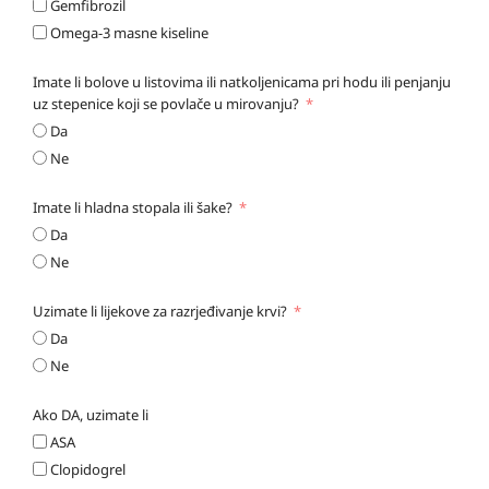
Gemfibrozil
Omega-3 masne kiseline
Imate li bolove u listovima ili natkoljenicama pri hodu ili penjanju
uz stepenice koji se povlače u mirovanju?
Da
Ne
Imate li hladna stopala ili šake?
Da
Ne
Uzimate li lijekove za razrjeđivanje krvi?
Da
Ne
Ako DA, uzimate li
ASA
Clopidogrel