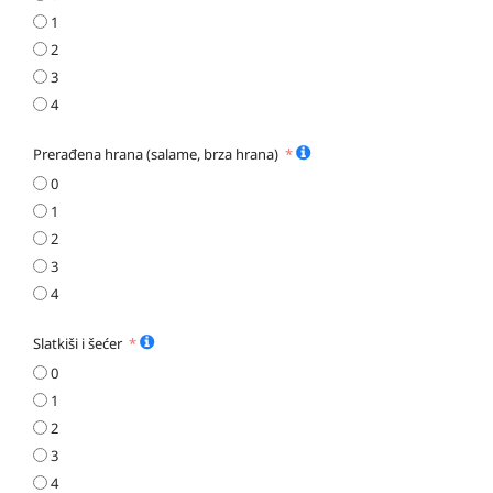
1
2
3
4
Prerađena hrana (salame, brza hrana)
0
1
2
3
4
Slatkiši i šećer
0
1
2
3
4