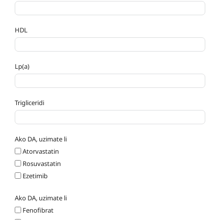
HDL
Lp(a)
Trigliceridi
Ako DA, uzimate li
Atorvastatin
Rosuvastatin
Ezetimib
Ako DA, uzimate li
Fenofibrat