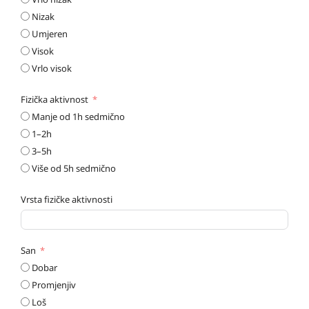
Nizak
Umjeren
Visok
Vrlo visok
Fizička aktivnost
Manje od 1h sedmično
1–2h
3–5h
Više od 5h sedmično
Vrsta fizičke aktivnosti
San
Dobar
Promjenjiv
Loš