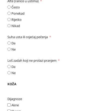
Afte (ranice u ustima)
Često
Ponekad
Rijetko
Nikad
Suha usta ili osjećaj pečenja
Da
Ne
Loš zadah koji ne prolazi pranjem
Da
Ne
KOŽA
Dijagnoze
Akne