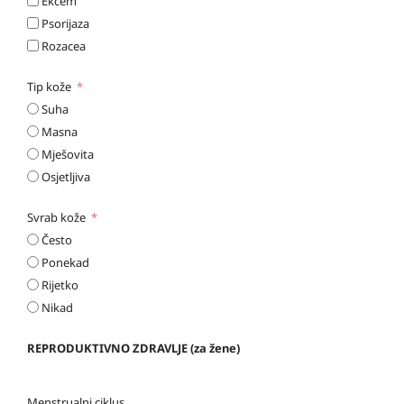
Ekcem
Psorijaza
Rozacea
Tip kože
Suha
Masna
Mješovita
Osjetljiva
Svrab kože
Često
Ponekad
Rijetko
Nikad
REPRODUKTIVNO ZDRAVLJE (za žene)
Menstrualni ciklus