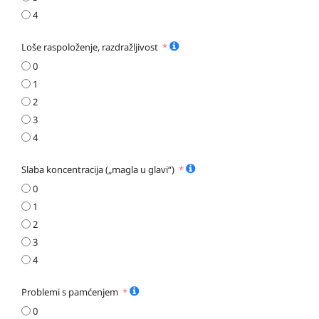
4
Loše raspoloženje, razdražljivost
0
1
2
3
4
Slaba koncentracija („magla u glavi“)
0
1
2
3
4
Problemi s pamćenjem
0