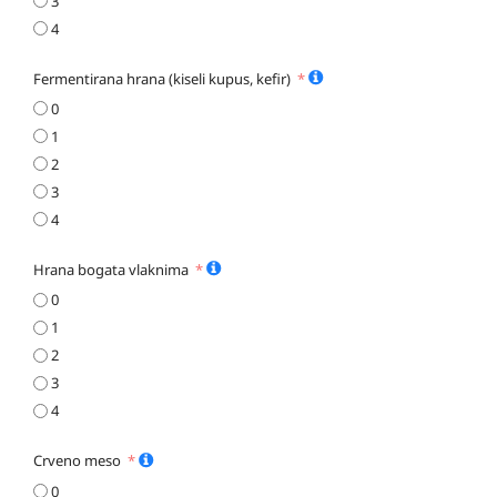
3
4
Fermentirana hrana (kiseli kupus, kefir)
0
1
2
3
4
Hrana bogata vlaknima
0
1
2
3
4
Crveno meso
0