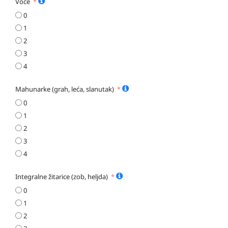
Voće
0
1
2
3
4
Mahunarke (grah, leća, slanutak)
0
1
2
3
4
Integralne žitarice (zob, heljda)
0
1
2