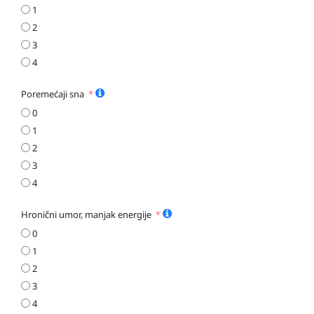
1
2
3
4
Poremećaji sna
0
1
2
3
4
Hronični umor, manjak energije
0
1
2
3
4