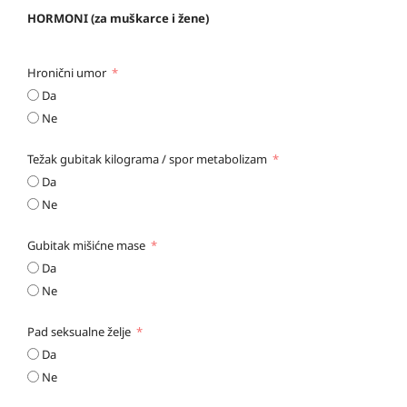
HORMONI (za muškarce i žene)
Hronični umor
Da
Ne
Težak gubitak kilograma / spor metabolizam
Da
Ne
Gubitak mišićne mase
Da
Ne
Pad seksualne želje
Da
Ne