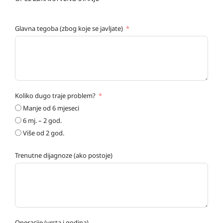
Glavna tegoba (zbog koje se javljate)
Koliko dugo traje problem?
Manje od 6 mjeseci
6 mj. – 2 god.
Više od 2 god.
Trenutne dijagnoze (ako postoje)
Operacije (vrsta i godina)