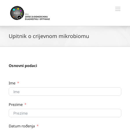
Skip
to
content
Upitnik o crijevnom mikrobiomu
Osnovni podaci
Ime
Prezime
Datum rođenja