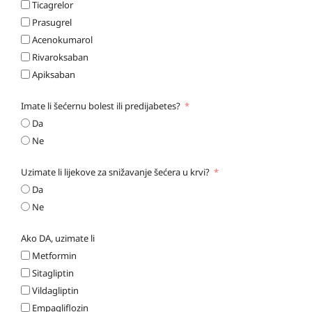
Ticagrelor
Prasugrel
Acenokumarol
Rivaroksaban
Apiksaban
Imate li šećernu bolest ili predijabetes?
Da
Ne
Uzimate li lijekove za snižavanje šećera u krvi?
Da
Ne
Ako DA, uzimate li
Metformin
Sitagliptin
Vildagliptin
Empagliflozin