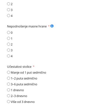
2
3
4
Nepodnošenje masne hrane
0
1
2
3
4
Učestalost stolice
Manje od 1 put sedmično
1–2 puta sedmično
3–6 puta sedmično
1 dnevno
2–3 dnevno
Više od 3 dnevno