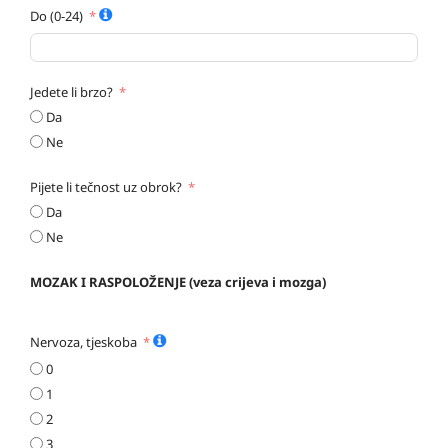
Do (0-24)
Jedete li brzo?
Da
Ne
Pijete li tečnost uz obrok?
Da
Ne
MOZAK I RASPOLOŽENJE (veza crijeva i mozga)
Nervozа, tjeskoba
0
1
2
3