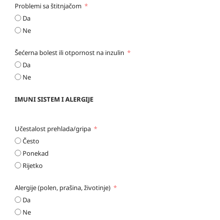
Problemi sa štitnjačom
Da
Ne
Šećerna bolest ili otpornost na inzulin
Da
Ne
IMUNI SISTEM I ALERGIJE
Učestalost prehlada/gripa
Često
Ponekad
Rijetko
Alergije (polen, prašina, životinje)
Da
Ne