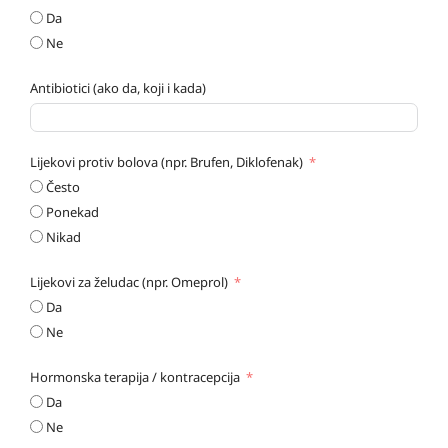
Da
Ne
Antibiotici (ako da, koji i kada)
Lijekovi protiv bolova (npr. Brufen, Diklofenak)
Često
Ponekad
Nikad
Lijekovi za želudac (npr. Omeprol)
Da
Ne
Hormonska terapija / kontracepcija
Da
Ne